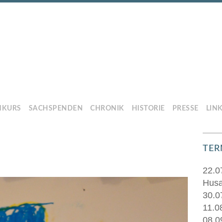
HKURS
SACHSPENDEN
CHRONIK
HISTORIE
PRESSE
LIN
TER
22.0
Husa
30.0
11.0
08.0