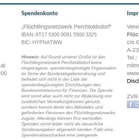
Spendenkonto
Impr
„Flüchtlingsnetzwerk Perchtoldsdorf“
Vere
Flüc
IBAN: AT17 5300 0081 5500 3325
c/o 
BIC: HYPNATWW
A-23
Hinweis:
Auf Grund unserer Größe ist das
Tel.
Flüchtlingsnetzwerk Perchtoldsdorf keine
at
mitm
eingetragene, spendenbegünstigte Organisation
:00
www.
im Sinne der Bundesabgabenordnung und
befindet sich nicht in der Liste der
Disc
spendenbegünstigten Einrichtungen des
Bundesministeriums für Finanzen. Die Spende
wird somit aber auch nicht zur Abdeckung von
ZVR
zusätzlichen Verwaltungskosten genutzt,
sondern kommt direkt den Aktivitäten und
geförderten Personen des Flüchtlingsnetzwerks
zugute. Allerdings können Ihre wertvollen
Spenden somit leider nicht als steuerliche
Sonderausgaben abgesetzt werden. Falls eine
Spendenabsetzbarkeit eine zwingende