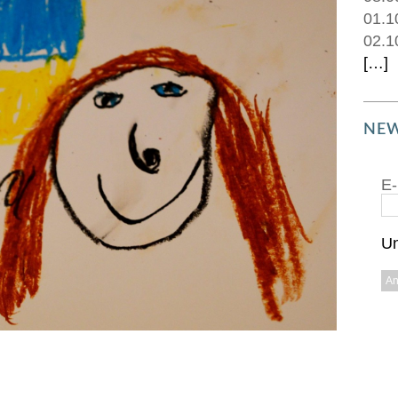
01.1
02.1
[…]
NEW
E-
Un