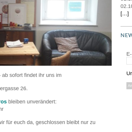
02.1
[…]
NEW
E-
Un
b sofort findet ihr uns im
ergasse 26.
ros
bleiben unverändert:
hr
wir für euch da, geschlossen bleibt nur zu