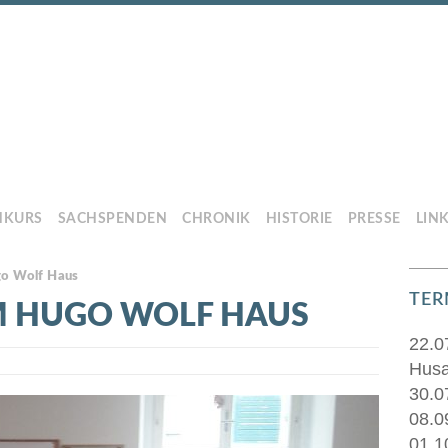
HKURS
SACHSPENDEN
CHRONIK
HISTORIE
PRESSE
LIN
o Wolf Haus
TER
 HUGO WOLF HAUS
22.0
Husa
30.0
08.0
01.1