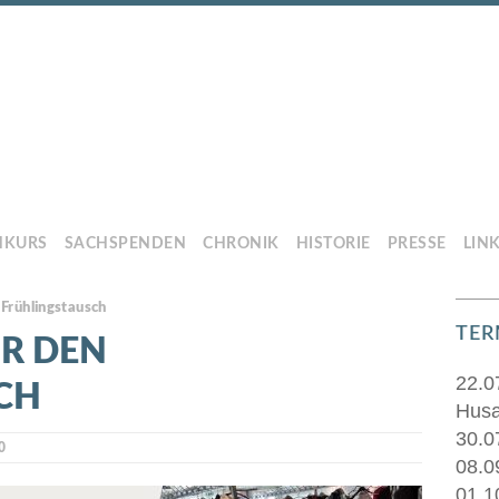
HKURS
SACHSPENDEN
CHRONIK
HISTORIE
PRESSE
LIN
 Frühlingstausch
TER
ÜR DEN
22.0
CH
Husa
30.0
0
08.0
01.1