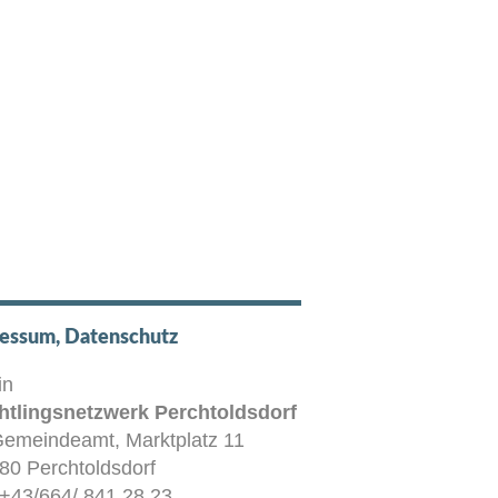
essum, Datenschutz
in
htlingsnetzwerk Perchtoldsdorf
Gemeindeamt, Marktplatz 11
80 Perchtoldsdorf
: +43/664/ 841 28 23