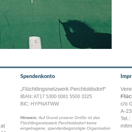
Spendenkonto
Impr
„Flüchtlingsnetzwerk Perchtoldsdorf“
Vere
Flüc
IBAN: AT17 5300 0081 5500 3325
c/o 
BIC: HYPNATWW
A-23
Hinweis:
Auf Grund unserer Größe ist das
Tel.
Flüchtlingsnetzwerk Perchtoldsdorf keine
at
mitm
eingetragene, spendenbegünstigte Organisation