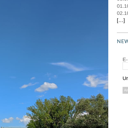
01.1
02.1
[…]
NEW
E-
Un