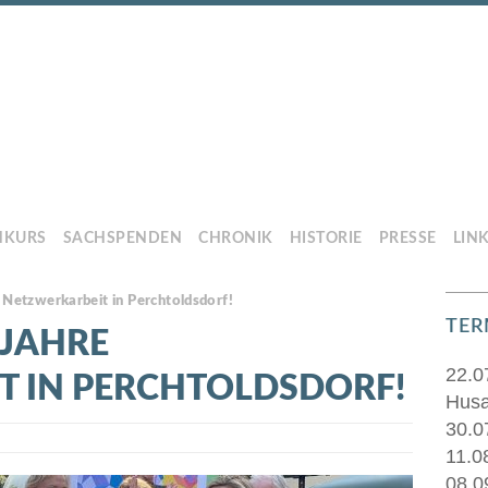
HKURS
SACHSPENDEN
CHRONIK
HISTORIE
PRESSE
LIN
 Netzwerkarbeit in Perchtoldsdorf!
TER
 JAHRE
22.0
T IN PERCHTOLDSDORF!
Husa
30.0
11.0
08.0