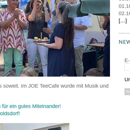
01.1
02.1
[…]
NEW
E-
Un
s soweit. Im JOE TeeCafe wurde mit Musik und
 für ein gutes Miteinander!
oldsdorf!